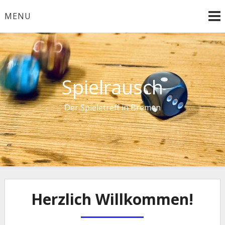
Skip
MENU
to
content
Spielrausch
Der Spieletreff in Bremen
Herzlich Willkommen!